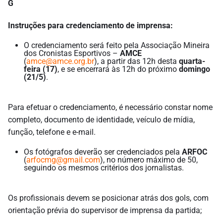
G
Instruções para credenciamento de imprensa:
O credenciamento será feito pela Associação Mineira
dos Cronistas Esportivos –
AMCE
(
amce@amce.org.br
), a partir das 12h desta
quarta-
feira (17)
, e se encerrará às 12h do próximo
domingo
(21/5)
.
Para efetuar o credenciamento, é necessário constar nome
completo, documento de identidade, veículo de mídia,
função, telefone e e-mail.
Os fotógrafos deverão ser credenciados pela
ARFOC
(
arfocmg@gmail.com
), no número máximo de 50,
seguindo os mesmos critérios dos jornalistas.
Os profissionais devem se posicionar atrás dos gols, com
orientação prévia do supervisor de imprensa da partida;