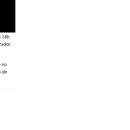
s 18h
rador.
o no
a de