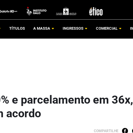
TÍTULOS
A MASSA
INGRESSOS
COMERCIAL
I
% e parcelamento em 36x,
m acordo
COMPARTILHE