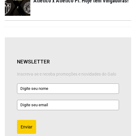
Atlético x Atlético PI: Hoje tem Vingadoras!
NEWSLETTER
Inscreva-se e receba promoções e novidades do Galo
Enviar