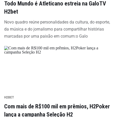
Todo Mundo é Atleticano estreia na GaloTV
H2bet
Novo quadro reúne personalidades da cultura, do esporte,
da música e do jornalismo para compartilhar histórias
marcadas por uma paixão em comum:o Galo
H2BET
Com mais de R$100 mil em prêmios, H2Poker
lança a campanha Seleção H2