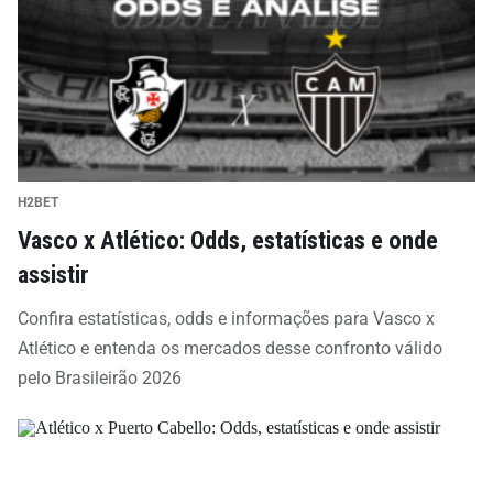
H2BET
Vasco x Atlético: Odds, estatísticas e onde
assistir
Confira estatísticas, odds e informações para Vasco x
Atlético e entenda os mercados desse confronto válido
pelo Brasileirão 2026