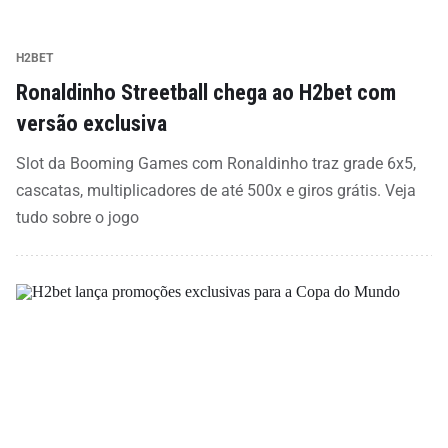
H2BET
Ronaldinho Streetball chega ao H2bet com
versão exclusiva
Slot da Booming Games com Ronaldinho traz grade 6x5,
cascatas, multiplicadores de até 500x e giros grátis. Veja
tudo sobre o jogo