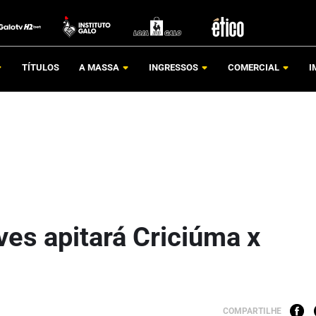
TÍTULOS
A MASSA
INGRESSOS
COMERCIAL
I
ves apitará Criciúma x
COMPARTILHE