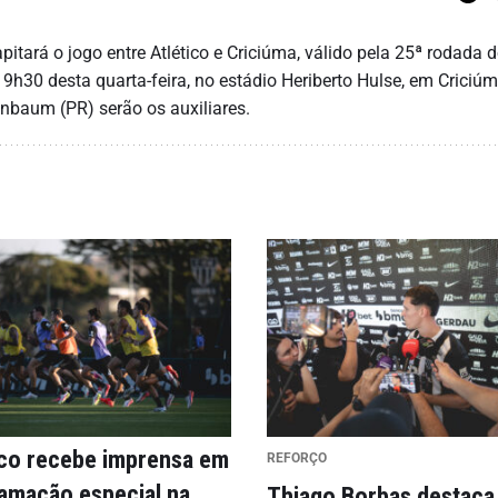
pitará o jogo entre Atlético e Criciúma, válido pela 25ª rodada 
9h30 desta quarta-feira, no estádio Heriberto Hulse, em Criciú
nbaum (PR) serão os auxiliares.
ico recebe imprensa em
REFORÇO
amação especial na
Thiago Borbas destaca