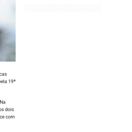
ucas
pela 19ª
“Na
os dois
nce com