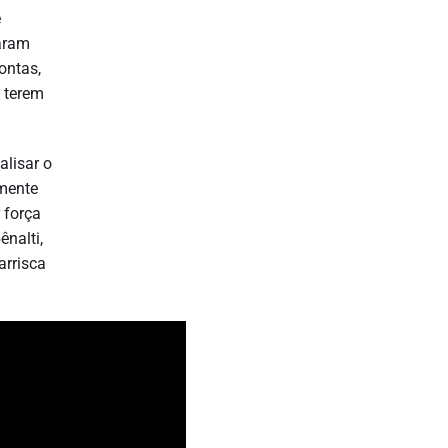
e
saram
ontas,
 terem
alisar o
lmente
 força
ênalti,
arrisca