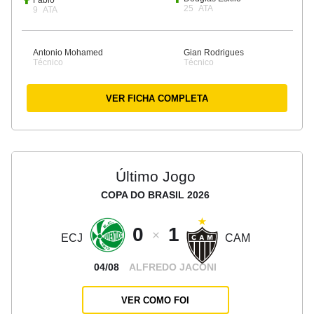
Fábio
25
ATA
9
ATA
Antonio Mohamed
Gian Rodrigues
Técnico
Técnico
VER FICHA COMPLETA
Último Jogo
COPA DO BRASIL 2026
0
1
ECJ
CAM
04/08
ALFREDO JACONI
VER COMO FOI