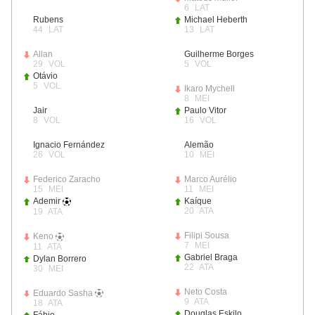
6
LAT
Rubens
Michael Heberth
44
LAT
13
LAT
Allan
Guilherme Borges
29
VOL
5
VOL
Otávio
5
VOL
Ikaro Mychell
8
MEI
Jair
Paulo Vitor
8
VOL
16
VOL
Ignacio Fernández
Alemão
26
VOL
10
MEI
Federico Zaracho
Marco Aurélio
15
MEI
11
MEI
Ademir
Kaíque
20
ATA
19
ATA
Filipi Sousa
Keno
7
MEI
11
ATA
Gabriel Braga
Dylan Borrero
22
ATA
30
MEI
Neto Costa
Eduardo Sasha
9
ATA
18
ATA
Douglas Eskilo