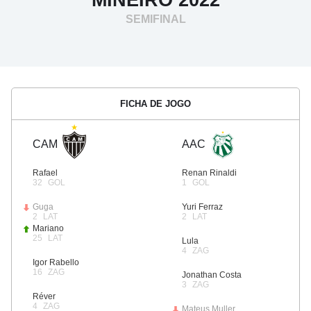
SEMIFINAL
FICHA DE JOGO
CAM
AAC
Rafael
Renan Rinaldi
32
GOL
1
GOL
Guga
Yuri Ferraz
2
LAT
2
LAT
Mariano
25
LAT
Lula
4
ZAG
Igor Rabello
16
ZAG
Jonathan Costa
3
ZAG
Réver
4
ZAG
Mateus Muller