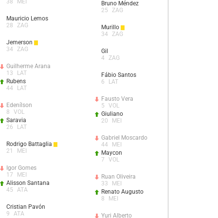
38
MEI
Bruno Méndez
25
ZAG
Mauricio Lemos
28
ZAG
Murillo
34
ZAG
Jemerson
34
ZAG
Gil
4
ZAG
Guilherme Arana
13
LAT
Fábio Santos
Rubens
6
LAT
44
LAT
Fausto Vera
Edenílson
5
VOL
8
VOL
Giuliano
Saravia
20
MEI
26
LAT
Gabriel Moscardo
Rodrigo Battaglia
44
MEI
21
MEI
Maycon
7
VOL
Igor Gomes
17
MEI
Ruan Oliveira
Alisson Santana
33
MEI
45
ATA
Renato Augusto
8
MEI
Cristian Pavón
9
ATA
Yuri Alberto