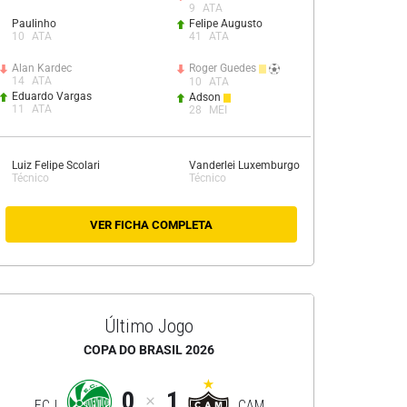
9
ATA
Paulinho
Felipe Augusto
10
ATA
41
ATA
Alan Kardec
Roger Guedes
14
ATA
10
ATA
Eduardo Vargas
Adson
11
ATA
28
MEI
Luiz Felipe Scolari
Vanderlei Luxemburgo
Técnico
Técnico
VER FICHA COMPLETA
Último Jogo
COPA DO BRASIL 2026
0
1
ECJ
CAM