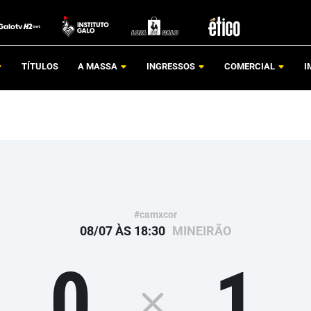
TÍTULOS
A MASSA
INGRESSOS
COMERCIAL
I
#camxcor
08/07 ÀS 18:30
MINEIRÃO
0
1