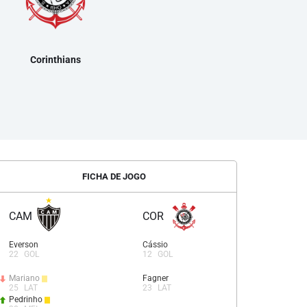
Corinthians
FICHA DE JOGO
CAM
COR
Everson
Cássio
22
GOL
12
GOL
Mariano
Fagner
25
LAT
23
LAT
Pedrinho