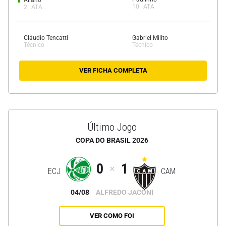
10
ATA
2
ATA
Cláudio Tencatti
Gabriel Milito
Técnico
Técnico
VER FICHA COMPLETA
Último Jogo
COPA DO BRASIL 2026
0
1
ECJ
CAM
04/08
ALFREDO JACONI
VER COMO FOI