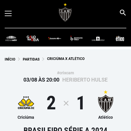
CRICIÚMA X ATLÉTICO
INÍCIO
PARTIDAS
#crixcam
03/08 ÀS 20:00
HERIBERTO HULSE
2
1
Criciúma
Atlético
BRASILEIRO SÉRIE A 2024