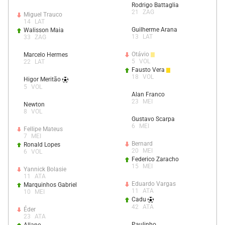
Rodrigo Battaglia
21
ZAG
Miguel Trauco
14
LAT
Guilherme Arana
Walisson Maia
13
LAT
33
ZAG
Otávio
Marcelo Hermes
5
VOL
22
LAT
Fausto Vera
18
VOL
Higor Meritão
5
VOL
Alan Franco
23
MEI
Newton
8
VOL
Gustavo Scarpa
6
MEI
Fellipe Mateus
7
MEI
Bernard
Ronald Lopes
20
MEI
6
VOL
Federico Zaracho
15
MEI
Yannick Bolasie
11
ATA
Eduardo Vargas
Marquinhos Gabriel
11
ATA
10
MEI
Cadu
42
ATA
Éder
23
ATA
Paulinho
Allano