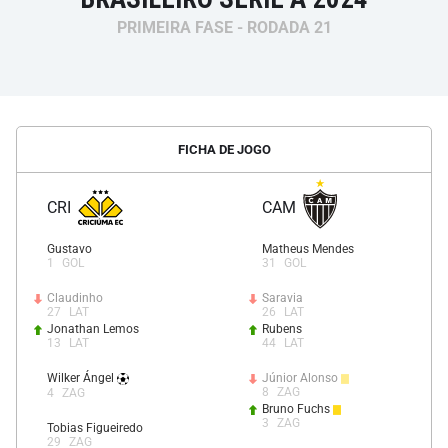
PRIMEIRA FASE - RODADA 21
FICHA DE JOGO
CRI
CAM
Gustavo
Matheus Mendes
1
GOL
31
GOL
Claudinho
Saravia
27
LAT
26
LAT
Jonathan Lemos
Rubens
13
LAT
44
LAT
Wilker Ángel
Júnior Alonso
8
ZAG
4
ZAG
Bruno Fuchs
3
ZAG
Tobias Figueiredo
29
ZAG