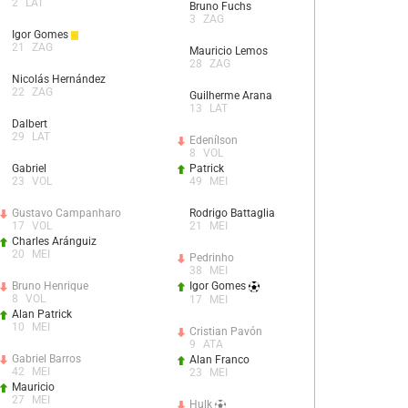
2
LAT
Bruno Fuchs
3
ZAG
Igor Gomes
21
ZAG
Mauricio Lemos
28
ZAG
Nicolás Hernández
22
ZAG
Guilherme Arana
13
LAT
Dalbert
29
LAT
Edenílson
8
VOL
Gabriel
Patrick
23
VOL
49
MEI
Gustavo Campanharo
Rodrigo Battaglia
17
VOL
21
MEI
Charles Aránguiz
20
MEI
Pedrinho
38
MEI
Bruno Henrique
Igor Gomes
8
VOL
17
MEI
Alan Patrick
10
MEI
Cristian Pavón
9
ATA
Gabriel Barros
Alan Franco
42
MEI
23
MEI
Mauricio
27
MEI
Hulk