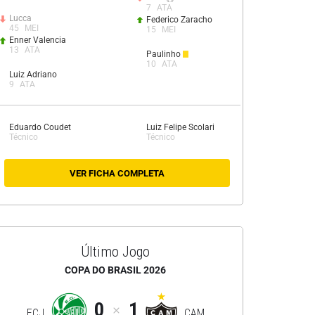
7
ATA
Lucca
Federico Zaracho
45
MEI
15
MEI
Enner Valencia
13
ATA
Paulinho
10
ATA
Luiz Adriano
9
ATA
Eduardo Coudet
Luiz Felipe Scolari
Técnico
Técnico
VER FICHA COMPLETA
Último Jogo
COPA DO BRASIL 2026
0
1
ECJ
CAM