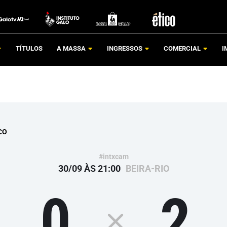
TÍTULOS
A MASSA
INGRESSOS
COMERCIAL
I
CO
#intxcam
30/09 ÀS 21:00
BEIRA-RIO
0
2