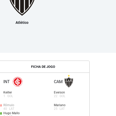
Atlético
FICHA DE JOGO
INT
CAM
Keiller
Everson
1
GOL
22
GOL
Rômulo
Mariano
40
LAT
25
LAT
Hugo Mallo