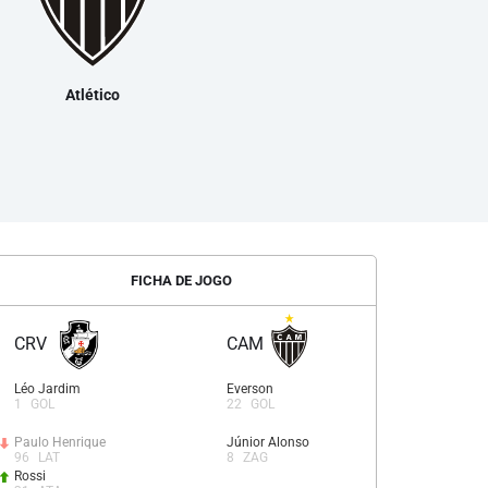
Atlético
FICHA DE JOGO
CRV
CAM
Léo Jardim
Everson
1
GOL
22
GOL
Paulo Henrique
Júnior Alonso
96
LAT
8
ZAG
Rossi