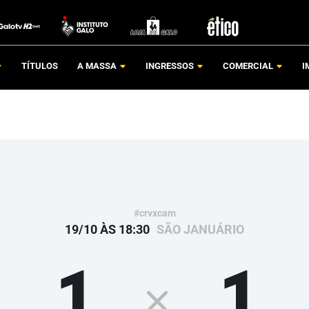
TÍTULOS
A MASSA
INGRESSOS
COMERCIAL
I
#crvxcam
19/10 ÀS 18:30
SÃO JANUÁRIO
1
1