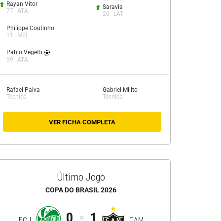
Rayan Vitor
Saravia
77
ATA
26
LAT
Philippe Coutinho
11
MEI
Pablo Vegetti
99
ATA
Rafael Paiva
Gabriel Milito
Técnico
Técnico
VER FICHA COMPLETA
Último Jogo
COPA DO BRASIL 2026
0
1
ECJ
CAM