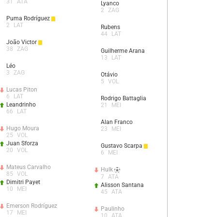
31
ATA
Lyanco
2
ZAG
Puma Rodríguez
2
LAT
Rubens
44
LAT
João Victor
38
ZAG
Guilherme Arana
13
LAT
Léo
3
ZAG
Otávio
5
VOL
Lucas Piton
6
LAT
Rodrigo Battaglia
Leandrinho
21
MEI
66
LAT
Alan Franco
Hugo Moura
23
MEI
25
VOL
Juan Sforza
Gustavo Scarpa
20
VOL
6
MEI
Mateus Carvalho
Hulk
85
VOL
7
ATA
Dimitri Payet
Alisson Santana
10
MEI
45
ATA
Emerson Rodríguez
Paulinho
17
MEI
10
ATA