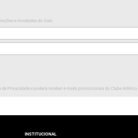
omoções e novidades do Galo
 de Privacidade e poderá receber e-mails promocionais do Clube Atlético
INSTITUCIONAL