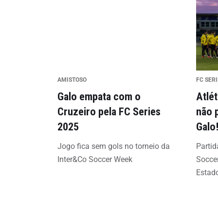
AMISTOSO
FC SER
Galo empata com o
Atlét
Cruzeiro pela FC Series
não 
2025
Galo
Jogo fica sem gols no torneio da
Partid
Inter&Co Soccer Week
Socce
Estad