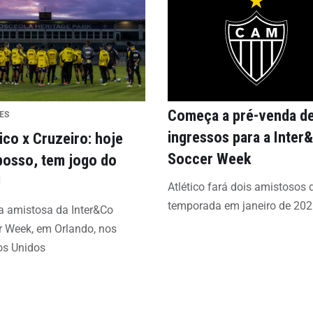
Começa a pré-venda d
IES
ingressos para a Inter
ico x Cruzeiro: hoje
Soccer Week
posso, tem jogo do
!
Atlético fará dois amistosos d
temporada em janeiro de 20
a amistosa da Inter&Co
r Week, em Orlando, nos
os Unidos