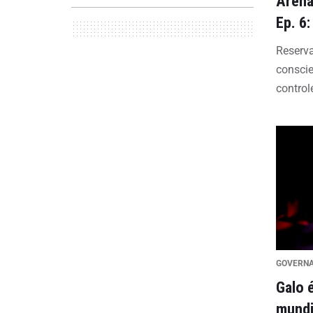
Arena
Ep. 6:
Reserv
conscie
control
GOVERN
Galo 
mundi