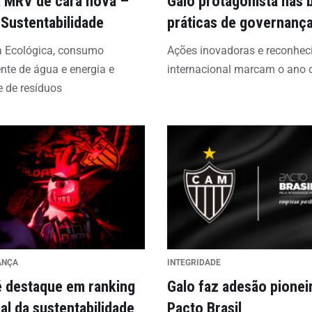
 MRV de cara nova –
Galo protagonista nas 
 Sustentabilidade
práticas de governanç
a Ecológica, consumo
Ações inovadoras e reconhe
nte de água e energia e
internacional marcam o ano 
e de resíduos
ANÇA
INTEGRIDADE
é destaque em ranking
Galo faz adesão pionei
al da sustentabilidade
Pacto Brasil