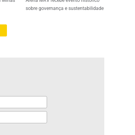
m Minas
Arena MRV recebe evento histórico
sobre governança e sustentabilidade