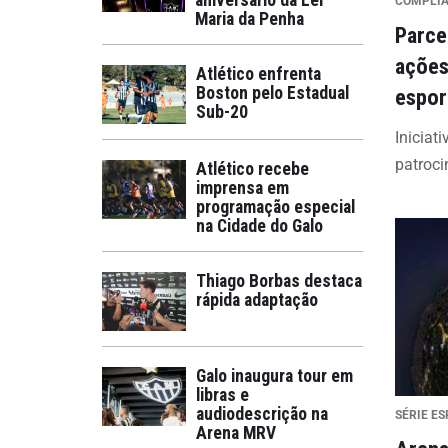
aniversário da Lei
COMPLI
Maria da Penha
Parce
ações
Atlético enfrenta
Boston pelo Estadual
espor
Sub-20
Iniciat
patroci
Atlético recebe
imprensa em
programação especial
na Cidade do Galo
Thiago Borbas destaca
rápida adaptação
Galo inaugura tour em
libras e
audiodescrição na
SÉRIE ES
Arena MRV