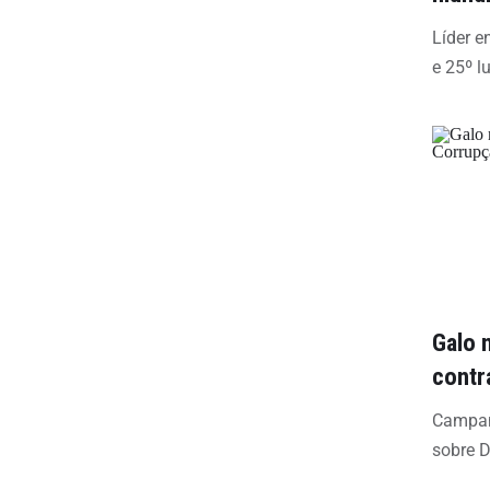
Líder e
e 25º l
Galo 
contr
Campan
sobre D