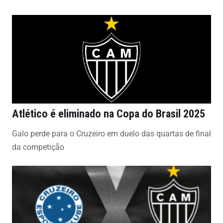
Atlético é eliminado na Copa do Brasil 2025
Galo perde para o Cruzeiro em duelo das quartas de final
da competição